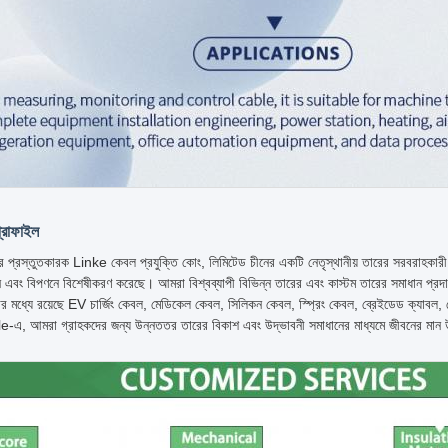
্রোফাইল
র প্রস্তুতকারক Linke কেবল প্রযুক্তি কোং, লিমিটেড চীনের একটি নেতৃস্থানীয় তারের সরবরাহকা
 এবং বিপণনে বিশেষীকরণ করেছে। আমরা বিশ্বব্যাপী বিভিন্ন তারের এবং কাস্টম তারের সমাধান প্র
ার মধ্যে রয়েছে EV চার্জিং কেবল, মেডিকেল কেবল, সিলিকন কেবল, স্প্রিং কেবল, ব্রেইডেড ক্য
এ, আমরা গ্রাহকদের জন্য উন্নততর তারের বিকাশ এবং উদ্ভাবনী সমাধানের মাধ্যমে জীবনের মান 