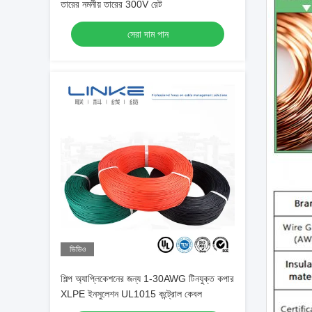
তারের নমনীয় তারের 300V রেট
সেরা দাম পান
ভিডিও
শিল্প অ্যাপ্লিকেশনের জন্য 1-30AWG টিনযুক্ত কপার
XLPE ইনসুলেশন UL1015 কন্ট্রোল কেবল