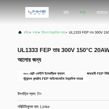
বাড়ি
পণ্য
আমাদের স
বাড়ি
>
পণ্য
>
ইউএল বৈদ্যুতিক তার
>
UL1333 FEP তার 300V 150°C 2
UL1333 FEP তার 300V 150°C 20AWG হিটি
আলোর জন্য
৩০০ ভোল্ট এফইপি ইলেকট্রিক ক্যাবল
জলরোধী FEP বিচ্ছি
স্ট্র্যান্ডড কন্ডাক্টর FEP আইসোলেটেড বৈদ্যুতিক তারের
উৎপত্তি স্থল:
চীন
পরিচিতিমুলক নাম:
Linke