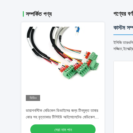
পণ্যের বর্ণ
সম্পর্কিত পণ্য
কাস্টম সম্
ইসিজি তারগুলি
সজ্জিত,ইলেক্ট্
ভিডিও
ডায়াগনস্টিক মেডিকেল ডিভাইসের জন্য টিনযুক্ত তামার
কোর সহ বৃত্তাকার টিপিইউ আইসোলেটেড মেডিকেল
তারের তারের হার্নেস কাস্টমাইজযোগ্য ওএম
সেরা দাম পান