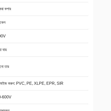
করা কপার
িকেল
00V
া যায়
ানো তার
্টমাইজ করুন: PVC, PE, XLPE, EPR, SIR
0-600V
াপযুক্ত