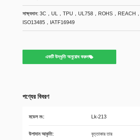
সাক্ষ্যদান:
3C，UL，TPU，UL758，ROHS，REACH，C
ISO13485，IATF16949
একটি উদ্ধৃতি অনুরোধ করুন
পণ্যের বিবরণ
মডেল নং:
Lk-213
উপাদান আকৃতি:
বৃত্তাকার তার