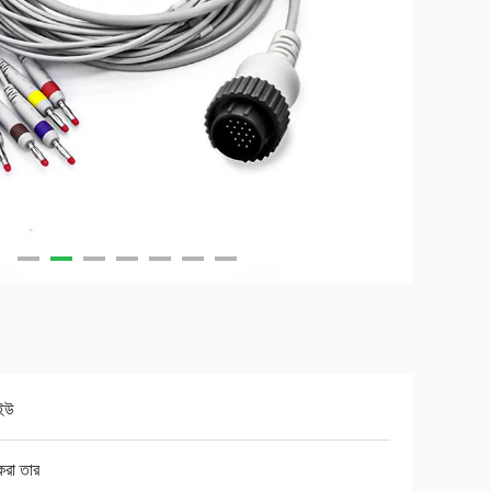
িইউ
করা তার