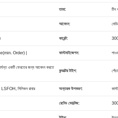
তামা:
টিন 
আবেদন:
মেড
র
কারেন্ট:
30
(min. Order) |
কাস্টমাইজেশন:
পাওয়
 পর্যন্ত একটি ফেরতের জন্য আবেদন করতে
কন্ডাক্টর টাইপ:
পেঁচ
, LSFOH, সিলিকন রাবার
অন্তরক উপকরণ:
কাস
রেটেড ভোল্টেজ:
30
টাইপ:
উত্ত