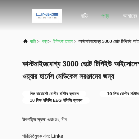
বাড়ি
পণ্য
আমাদের স
বাড়ি
>
পণ্য
>
চিকিৎসা তারের
>
কাস্টমাইজযোগ্য 3000 ভোল্ট টিপিইউ আইসোল
কাস্টমাইজযোগ্য 3000 ভোল্ট টিপিইউ আইসোলেশ
ওয়্যার হার্নেস মেডিকেল সরঞ্জামের জন্য
শিল বায়োনেট রোগীর মনিটর ক্যাবল
10 লিড রোগীর মনিটর
10 লিড ইসিজি EEG ইসিজি ক্যাবল
উৎপত্তি স্থল:
গুয়াংডং, চীন
পরিচিতিমুলক নাম:
Linke