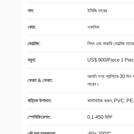
নাম:
ইসিজি তারের
কোর:
একাধিক
ভোল্টেজ:
নিম্ন এবং মাঝারি ভোল্টেজ তারে
নমুনা:
US$ 900/Piece 1 Piece
আপনি পণ্য প্রাপ্তির 30 দিন
ফেরত & ফেরত:
পারেন।
বাহ্যিক উপাদান:
কাস্টমাইজ করুন: PVC, PE
স্পেসিফিকেশন:
0.1-450 মিমি²
রেট করা তাপমাত্রা:
-60± 200℃