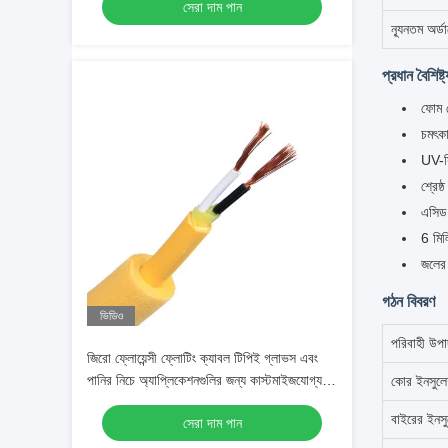
সেরা দাম পান
ন্যূনতম অর্ড
প্রধান বৈশিষ্ট্
ফোম কো
চমৎকা
UV-স্
শ্রেষ্
এসিড,
6 মিল
জলের প
গঠন বিবরণ
ভিডিও
পরিবাহী উপা
জিরো ফ্লোয়েন্সী ফ্লোটিং ক্যাবল টিপিই গ্লাভস এবং
পানির নিচে অ্যাপ্লিকেশনগুলির জন্য কাস্টমাইজযোগ্য
কোর ইনসুল
বিচ্ছিন্নতা সহ
বাইরের ইনস
সেরা দাম পান