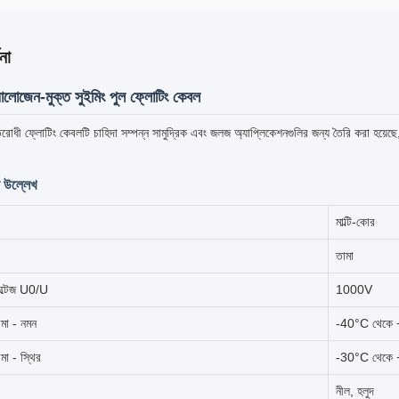
না
ালোজেন-মুক্ত সুইমিং পুল ফ্লোটিং কেবল
োধী ফ্লোটিং কেবলটি চাহিদা সম্পন্ন সামুদ্রিক এবং জলজ অ্যাপ্লিকেশনগুলির জন্য তৈরি করা হয়েছে, যা স
ষ উল্লেখ
মাল্টি-কোর
তামা
োল্টেজ U0/U
1000V
ীমা - নমন
-40°C থেকে
মা - স্থির
-30°C থেকে
নীল, হলুদ