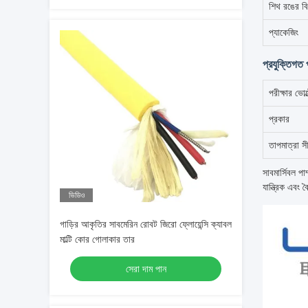
শিথ রঙের বি
প্যাকেজিং
প্রযুক্তিগত 
পরীক্ষার ভোল
প্রকার
তাপমাত্রা স
সাবমার্সিবল প
যান্ত্রিক এবং ব
ভিডিও
গাড়ির আকৃতির সাবমেরিন রোবট জিরো ফ্লোয়েন্সি ক্যাবল
মাল্টি কোর গোলাকার তার
সেরা দাম পান