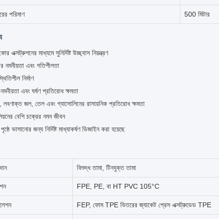
ারের পরিমাণ
500 মিটার
য
র এক্সট্রুশনের মাধ্যমে সুনির্দিষ্ট উচ্ছ্বাস নিয়ন্ত্রণ
র নমনীয়তা এবং গতিশীলতা
থিতিশীল নির্মাণ
ঠ নমনীয়তা এবং ঘর্ষণ প্রতিরোধ ক্ষমতা
 লবণাক্ত জল, তেল এবং গ্যাসোলিনের রাসায়নিক প্রতিরোধ ক্ষমতা
িয়নের বেশি চক্রের নমন জীবন
ৃষ্ঠে ভাসানোর জন্য নির্দিষ্ট মাধ্যাকর্ষণ ডিজাইন করা হয়েছে
দান
বিশুদ্ধ তামা, টিনযুক্ত তামা
েশন
FPE, PE, বা HT PVC 105°C
ুলেশন
FEP, ফোম TPE ভিতরের জ্যাকেট প্রেস এক্সট্রুডেড TPE