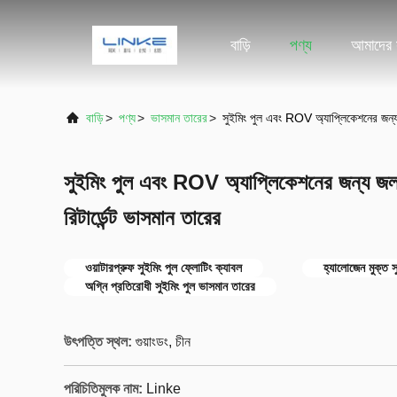
বাড়ি
পণ্য
আমাদের স
বাড়ি
>
পণ্য
>
ভাসমান তারের
>
সুইমিং পুল এবং ROV অ্যাপ্লিকেশনের জন্য 
সুইমিং পুল এবং ROV অ্যাপ্লিকেশনের জন্য জলর
রিটার্ডেন্ট ভাসমান তারের
ওয়াটারপ্রুফ সুইমিং পুল ফ্লোটিং ক্যাবল
হ্যালোজেন মুক্ত স
অগ্নি প্রতিরোধী সুইমিং পুল ভাসমান তারের
উৎপত্তি স্থল:
গুয়াংডং, চীন
পরিচিতিমুলক নাম:
Linke