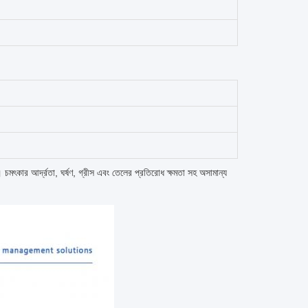
। চমৎকার আর্দ্রতা, ঘর্ষণ, গ্রীস এবং তেলের প্রতিরোধ ক্ষমতা সহ অসামান্য