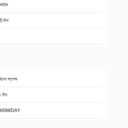
টমাইজ
5 দিন
চনা সাপেক্ষ
৫ দিন
000M/DAY