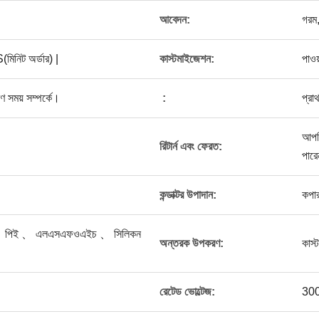
আবেদন:
গরম,
িট অর্ডার) |
কাস্টমাইজেশন:
পাওয়
ণ সময় সম্পর্কে।
:
প্রাথ
আপনি
রিটার্ন এবং ফেরত:
পার
কন্ডাক্টর উপাদান:
কপার
ি 、 পিই 、 এলএসএফওএইচ 、 সিলিকন
অন্তরক উপকরণ:
কাস
রেটেড ভোল্টেজ:
30