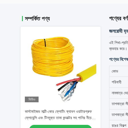
পণ্যের বর্ণ
সম্পর্কিত পণ্য
জলরোধী হ্য
এই শিখা-প্রতির
ব্যবহার করে।
পণ্যের বিশে
কোড
পরিবাহী
নামমাত্র ভ
ভিডিও
তাপমাত্রা স
কাস্টমাইজড মাল্টি-কোর ফ্লোটিং ক্যাবল ওয়াটারপ্রুফ
তাপমাত্রা সী
ফ্লোয়েন্সি এবং টিনযুক্ত তামা কন্ডাক্টর সহ পানির নীচে
ROV Tether এর জন্য
রঙের বিকল্প