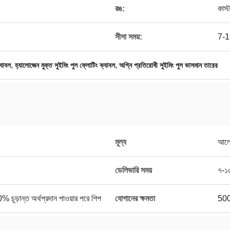
রঙ:
কাস্
সীসা সময়:
7-1
,
,
্যাবল
হ্যালোজেন মুক্ত সুইমিং পুল ফ্লোটিং ক্যাবল
অগ্নি প্রতিরোধী সুইমিং পুল ভাসমান তারের
মূল্য
আলো
ডেলিভারি সময়
৭-১
ূড়ান্ত অর্থপ্রদান পাওয়ার পরে শিপ
যোগানের ক্ষমতা
50