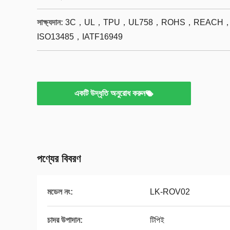
সাক্ষ্যদান:
3C，UL，TPU，UL758，ROHS，REACH，C
ISO13485，IATF16949
একটি উদ্ধৃতি অনুরোধ করুন
পণ্যের বিবরণ
মডেল নং:
LK-ROV02
চাদর উপাদান:
টিপিই