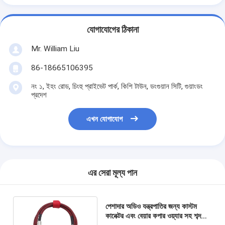
যোগাযোগের ঠিকানা
Mr. William Liu
86-18665106395
নং ১, ইহং রোড, চিংহু প্রাইভেট পার্ক, কিশি টাউন, ডংগুয়ান সিটি, গুয়াংডং
প্রদেশ
এখন যোগাযোগ
এর সেরা মূল্য পান
পেশাদার অডিও যন্ত্রপাতির জন্য কাস্টম
কানেক্টর এবং বেয়ার কপার ওয়্যার সহ শব্দহীন