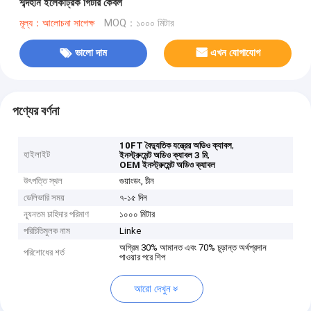
শব্দহীন ইলেকট্রিক গিটার কেবল
মূল্য：আলোচনা সাপেক্ষ
MOQ：১০০০ মিটার
ভালো দাম
এখন যোগাযোগ
পণ্যের বর্ণনা
,
10FT বৈদ্যুতিক যন্ত্রের অডিও ক্যাবল
হাইলাইট
,
ইনস্ট্রুমেন্ট অডিও ক্যাবল 3 মি
OEM ইনস্ট্রুমেন্ট অডিও ক্যাবল
উৎপত্তি স্থল
গুয়াংডং, চীন
ডেলিভারি সময়
৭-১৫ দিন
ন্যূনতম চাহিদার পরিমাণ
১০০০ মিটার
পরিচিতিমুলক নাম
Linke
অগ্রিম 30% আমানত এবং 70% চূড়ান্ত অর্থপ্রদান
পরিশোধের শর্ত
পাওয়ার পরে শিপ
আরো দেখুন