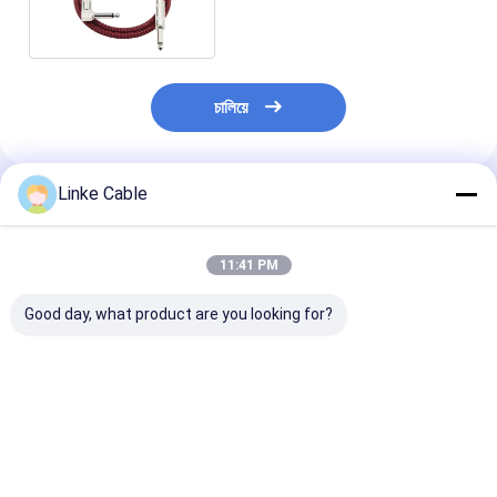
ইলেকট্রিক গিটার কেবল
চালিয়ে
Linke Cable
প্রস্তাবিত পণ্য
11:41 PM
Good day, what product are you looking for?
28AWG পিভিসি গ্লাভস কপার
6.35মিমি রাইট-অ্যাঙ্গেল নয়েজ
উচ্চ সাউন্ড কোয়ালিটি
কন্ডাক্টর ফ্ল্যাট রিবন তারের নমনীয়
শিল্ডেড গিটার কেবল বেস এবং
জন্য বেয়ার কপার ওয়্য
বৈদ্যুতিক তারের
যন্ত্রের জন্য
প্রফেশনাল ৩ পিন মেল 
এক্সএলআর কেবল
ভালো দাম
ভালো দাম
ভালো দাম