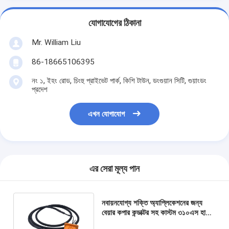
যোগাযোগের ঠিকানা
Mr. William Liu
86-18665106395
নং ১, ইহং রোড, চিংহু প্রাইভেট পার্ক, কিশি টাউন, ডংগুয়ান সিটি, গুয়াংডং
প্রদেশ
এখন যোগাযোগ
এর সেরা মূল্য পান
নবায়নযোগ্য শক্তি অ্যাপ্লিকেশনের জন্য
বেয়ার কপার কন্ডাক্টর সহ কাস্টম ৩১০এস হাই
ভোল্টেজ ৩৮০ভি ইভি চার্জিং কেবল