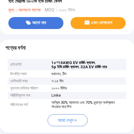
হাই ভোল্টেজ ৩৮০ভি ইভি চার্জিং কেবল
মূল্য：আলোচনা সাপেক্ষ
MOQ：১০০০ মিটার
ভালো দাম
এখন যোগাযোগ
পণ্যের বর্ণনা
,
1c*10AWG EV চার্জিং ক্যাবল
হাইলাইট
,
5p ইভি চার্জিং ক্যাবল
32A EV চার্জিং তার
উৎপত্তি স্থল
গুয়াংডং, চীন
ডেলিভারি সময়
৭-১৫ দিন
ন্যূনতম চাহিদার পরিমাণ
১০০০ মিটার
পরিচিতিমুলক নাম
Linke
অগ্রিম 30% আমানত এবং 70% চূড়ান্ত অর্থপ্রদান
পরিশোধের শর্ত
পাওয়ার পরে শিপ
আরো দেখুন