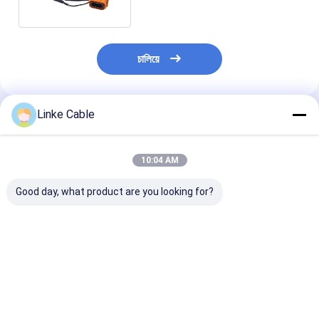
চালিয়ে
Linke Cable
প্রস্তাবিত পণ্য
10:04 AM
Good day, what product are you looking for?
বিভিন্ন লিফটগুলির জন্য টিনযুক্ত
1200A ক্যাপাসিটি সহ
ভ্যাকুয়াম বৈদ্যুতিক যন্ত
তামার কন্ডাক্টর এবং পিভিসি
ব্যাটারির জন্য বিচ্ছিন্ন
জন্য কাস্টমাইজযোগ্য
নিরোধক সহ গোলাকার তারের
কাস্টমাইজড নমনীয় বাস বার
এবং উচ্চ পরিবাহিতা সঙ্গ
লিফট তার
ফ্ল্যাট কপার বাস বার
1200A এএমপি নিরো
বাস বার
ভালো দাম
ভালো দাম
ভালো দাম