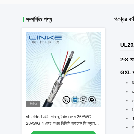
পণ্যের বর্ণ
সম্পর্কিত পণ্য
UL20276
2-8 কো
GXL তার
দ
চ
ত
ভিডিও
শ
shielded মাল্টি কোর কন্ট্রোল কেবল 26AWG
1
28AWG 4 কোর কপার পিভিসি জ্যাকেট সিগন্যাল
উ
কেবল