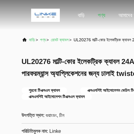
বাড়ি
পণ্য
আমাদের স
বাড়ি
>
পণ্য
>
রোবট ক্যাবল
>
UL20276 মাল্টি-কোর ইলেকট্রিক ক্যাবল 2
UL20276 মাল্টি-কোর ইলেকট্রিক ক্যাবল
পারফরম্যান্স অ্যাপ্লিকেশনের জন্য ঢালাই twist
পুরনো টিএক্সএল ক্যাবল
এক্সএলপিই আইসোলেশন ভেচিল টিএ
এক্সএলপিই আইসোলেশন টিএক্সএল ক্যাবল
উৎপত্তি স্থল:
গুয়াংডং, চীন
পরিচিতিমুলক নাম:
Linke