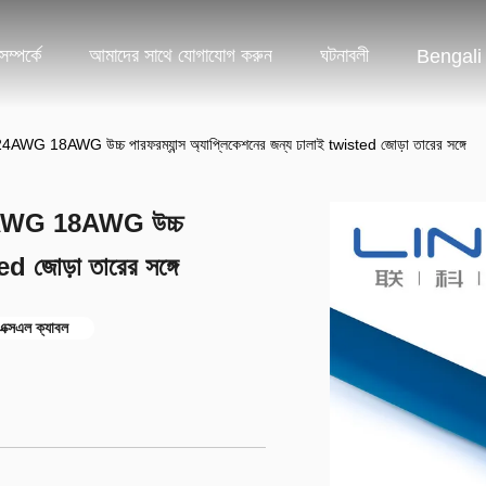
ম্পর্কে
আমাদের সাথে যোগাযোগ করুন
ঘটনাবলী
Bengali
4AWG 18AWG উচ্চ পারফরম্যান্স অ্যাপ্লিকেশনের জন্য ঢালাই twisted জোড়া তারের সঙ্গে
 24AWG 18AWG উচ্চ
ed জোড়া তারের সঙ্গে
ক্সএল ক্যাবল