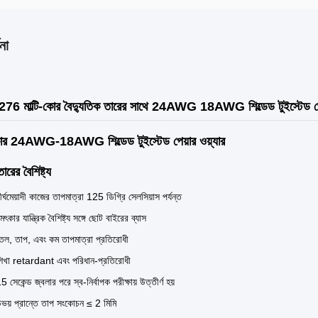
না
 মাল্টি-কোর বৈদ্যুতিক তারের সাথে 24AWG 18AWG শিল্ডেড টুইস্টেড পেয়ার
র 24AWG-18AWG শিল্ডেড টুইস্টেড পেয়ার ওয়্যার
ের বৈশিষ্ট্য
ীর্ঘমেয়াদী কাজের তাপমাত্রা 125 ডিগ্রি সেলসিয়াস পর্যন্ত
মৎকার যান্ত্রিক বৈশিষ্ট্য সঙ্গে ছোট বাইরের ব্যাস
েল, তাপ, এবং কম তাপমাত্রা প্রতিরোধী
িখা retardant এবং পরিধান-প্রতিরোধী
5 সেকেন্ড জ্বলার পরে স্ব-নির্বাপক পরীক্ষায় উত্তীর্ণ হয়
ভয় প্রান্তে তাপ সংকোচন ≤ 2 মিমি