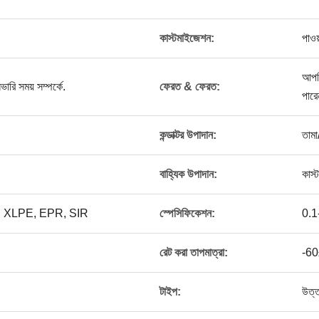
কাস্টমাইজেশন:
পাওয়
আপনি
ারি সময় সম্পর্কে.
ফেরত & ফেরত:
পার
কন্ডাক্টর উপাদান:
তামা
বাহ্যিক উপাদান:
কাস
PE, XLPE, EPR, SIR
স্পেসিফিকেশন:
0.1
রেট করা তাপমাত্রা:
-6
টাইপ:
উত্ত