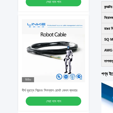
সেরা দাম পান
কন্ডাক্টর
নিরোধ
রঙের বি
SQ MM
AWG আ
তাপমাত্
পণ্য ই
ভিডিও
দীর্ঘ দূরত্বে শিল্ডেড সিগন্যাল রোবট কেবল ব্যবহার
সেরা দাম পান