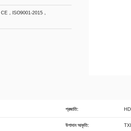
E，ISO9001-2015，
প্রজাতি:
HD
উপাদান আকৃতি:
TX