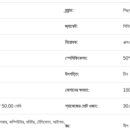
ব্র্যান্ড:
লিঙ্
জ্যাকেট:
পিভি
নিরোধক:
এক্স
স্পেসিফিকেশন:
50
উৎপত্তি:
চীন
যোগানের ক্ষমতা:
10
* 50.00 সেমি
প্যাকেজের মোট ওজন:
30.
র, স্পিকার, কম্পিউটার, মনিটর, টেলিফোন, আইপড,
রঙ:
নীল