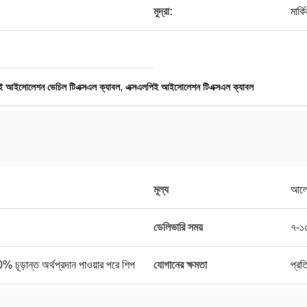
মুদ্রা:
মার্
,
ই আইসোলেশন ভেচিল টিএক্সএল ক্যাবল
এক্সএলপিই আইসোলেশন টিএক্সএল ক্যাবল
মূল্য
আলো
ডেলিভারি সময়
৭-১
ূড়ান্ত অর্থপ্রদান পাওয়ার পরে শিপ
যোগানের ক্ষমতা
প্র