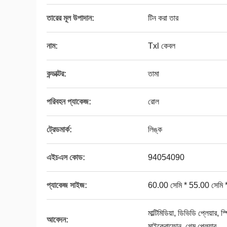
তারের মূল উপাদান:
টিন করা তার
নাম:
Txl কেবল
কন্ডাক্টর:
তামা
পরিবহন প্যাকেজ:
রোল
ট্রেডমার্ক:
লিঙ্ক
এইচএস কোড:
94054090
প্যাকেজ সাইজ:
60.00 সেমি * 55.00 সেমি 
মাল্টিমিডিয়া, ডিভিডি প্লেয়া
আবেদন:
মাইক্রোফোন, গেম প্লেয়ার,