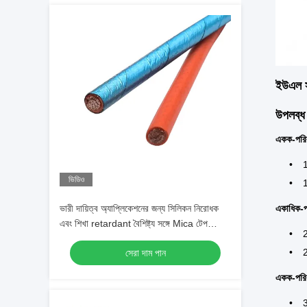
ইউএল সা
উপলব্ধ
একক-পরিবা
ভিডিও
ভারী দায়িত্ব অ্যাপ্লিকেশনের জন্য সিলিকন নিরোধক
একাধিক-পর
এবং শিখা retardant বৈশিষ্ট্য সঙ্গে Mica টেপ
shielded অগ্নি বিপদাশঙ্কা তারের
সেরা দাম পান
একক-পরিব