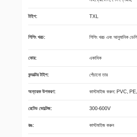
টাইপ:
TXL
শিপিং খরচ:
শিপিং খরচ এবং আনুমানিক ডেলিভ
কোর:
একাধিক
কন্ডাক্টর টাইপ:
পেঁচানো তার
অন্তরক উপকরণ:
কাস্টমাইজ করুন: PVC, 
রেটেড ভোল্টেজ:
300-600V
রঙ:
কাস্টমাইজ করুন