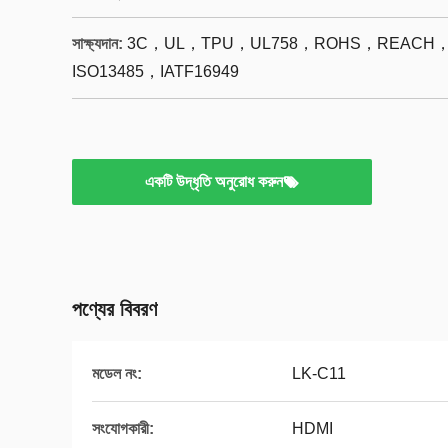
সাক্ষ্যদান:
3C，UL，TPU，UL758，ROHS，REACH，C
ISO13485，IATF16949
একটি উদ্ধৃতি অনুরোধ করুন
পণ্যের বিবরণ
মডেল নং:
LK-C11
সংযোগকারী:
HDMI