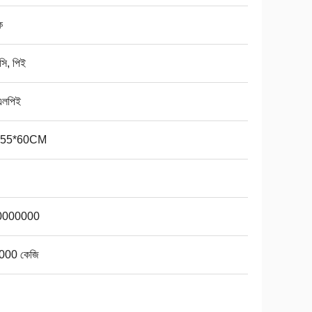
ক
সি, পিই
এলপিই
*55*60CM
0000000
000 কেজি