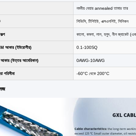
নমনীয় বেয়ার annealed তামার তার
ক
পিভিসি, টিপিইউ, এক্সএলপিই, সিলিকন
কল্প
কালো, কমলা, লাল, হলুদ, নীল জ্যাকেট (এ
 আকার (ইউরোপীয়)
0.1-100SQ
কার (উত্তর আমেরিকান)
0AWG-10AWG
রা পরিসীমা
-60°C থেকে 200°C
মেজ