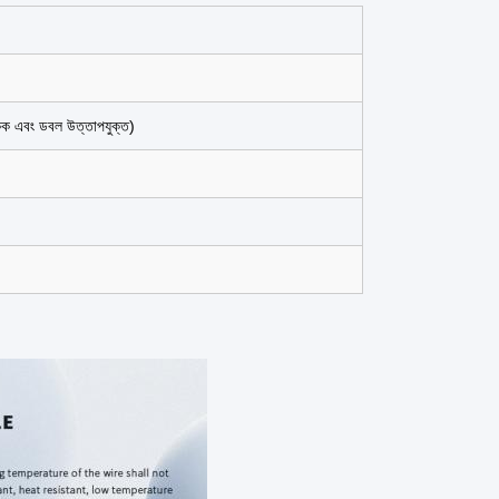
কক এবং ডবল উত্তাপযুক্ত)