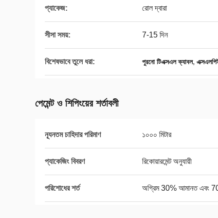
প্যাকেজ:
রোল দ্বারা
সীসা সময়:
7-15 দিন
বিশেষভাবে তুলে ধরা:
,
পুরনো টিএক্সএল ক্যাবল
এক্সএলপি
পেমেন্ট ও শিপিংয়ের শর্তাবলী
ন্যূনতম চাহিদার পরিমাণ
১০০০ মিটার
প্যাকেজিং বিবরণ
রিকোয়ারমেন্ট অনুযায়ী
পরিশোধের শর্ত
অগ্রিম 30% আমানত এবং 70% চ