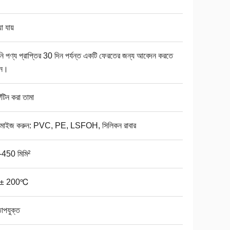
া যায়
 পণ্য প্রাপ্তির 30 দিন পর্যন্ত একটি ফেরতের জন্য আবেদন করতে
েন।
/টিন করা তামা
্টমাইজ করুন: PVC, PE, LSFOH, সিলিকন রাবার
-450 মিমি²
0± 200℃
াপযুক্ত