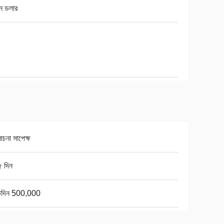
কিন ডলার
চনা সাপেক্ষ
৫ দিন
তিদিন 500,000