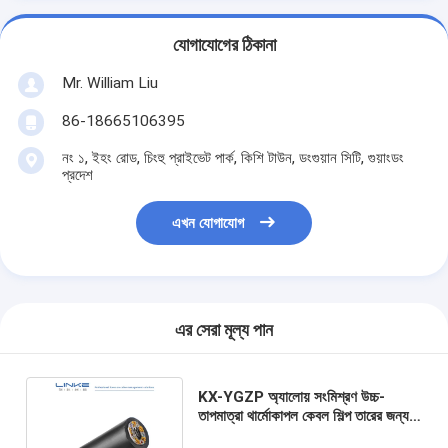
যোগাযোগের ঠিকানা
Mr. William Liu
86-18665106395
নং ১, ইহং রোড, চিংহু প্রাইভেট পার্ক, কিশি টাউন, ডংগুয়ান সিটি, গুয়াংডং
প্রদেশ
এখন যোগাযোগ
এর সেরা মূল্য পান
KX-YGZP অ্যালোয় সংমিশ্রণ উচ্চ-
তাপমাত্রা থার্মোকাপল কেবল শিল্প তারের জন্য
কাস্টমাইজযোগ্য তাপমাত্রা সেন্সর তার