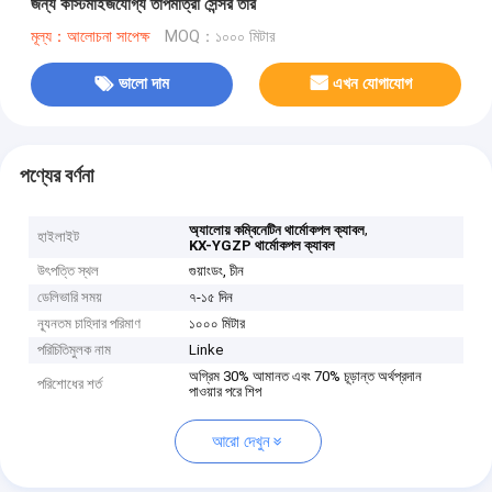
জন্য কাস্টমাইজযোগ্য তাপমাত্রা সেন্সর তার
মূল্য：আলোচনা সাপেক্ষ
MOQ：১০০০ মিটার
ভালো দাম
এখন যোগাযোগ
পণ্যের বর্ণনা
,
অ্যালোয় কম্বিনেটিন থার্মোকপল ক্যাবল
হাইলাইট
KX-YGZP থার্মোকপল ক্যাবল
উৎপত্তি স্থল
গুয়াংডং, চীন
ডেলিভারি সময়
৭-১৫ দিন
ন্যূনতম চাহিদার পরিমাণ
১০০০ মিটার
পরিচিতিমুলক নাম
Linke
অগ্রিম 30% আমানত এবং 70% চূড়ান্ত অর্থপ্রদান
পরিশোধের শর্ত
পাওয়ার পরে শিপ
আরো দেখুন