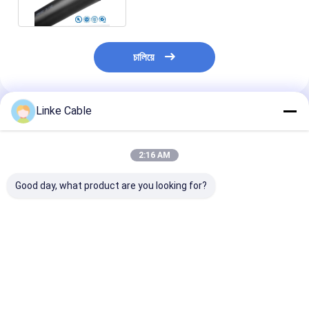
চালিয়ে
Linke Cable
প্রস্তাবিত পণ্য
2:16 AM
Good day, what product are you looking for?
উচ্চ তাপমাত্রা তামা বৈদ্যুতিক
কপির টিনযুক্ত RG59
তামার কন্ডাক্টর পিভিসি 
তারের FEP ক্যাবল UL1333
কোএক্সিয়াল ক্যাবল 300V
ঠান্ডা প্রতিরোধী বৈশিষ্ট্য
300V/150c ইলেকট্রনিক
রেটযুক্ত ইউএল সার্টিফাইড
কোর স্কিলড লো ভোল্ট
যন্ত্রপাতি জন্য
সিসিটিভি সিকিউরিটি সিস্টেমের
জন্য
ভালো দাম
ভালো দাম
ভালো দাম